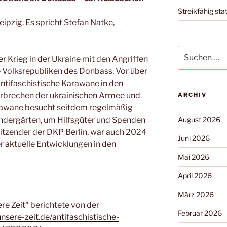
Streikfähig stat
pzig. Es spricht Stefan Natke,
r Krieg in der Ukraine mit den Angriffen
e Volksrepubliken des Donbass. Vor über
Antifaschistische Karawane in den
erbrechen der ukrainischen Armee und
ARCHIV
arawane besucht seitdem regelmäßig
ndergärten, um Hilfsgüter und Spenden
August 2026
rsitzender der DKP Berlin, war auch 2024
Juni 2026
r aktuelle Entwicklungen in den
Mai 2026
April 2026
März 2026
e Zeit" berichtete von der
Februar 2026
nsere-zeit.de/antifaschistische-