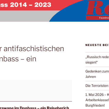
NEUESTE BE
r antifaschistischen
bass – ein
„Russisch rede
siegen!“
Gedenken zum Ü
Jahren
Die Terroristen
1. Mai 2026 – 
Arbeiterklasse!
Burgfrieden!
arawane im Donbass – ein Reiseberich