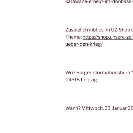
karawane-erneut-im-donbas
Zusätzlich gibt es im UZ-Shop
Thema:
https://shop.unsere-ze
ueber-den-krieg/
Wo? Bürgerinformationsbüro "Z
04318 Leipzig
Wann? Mittwoch, 22. Januar 20