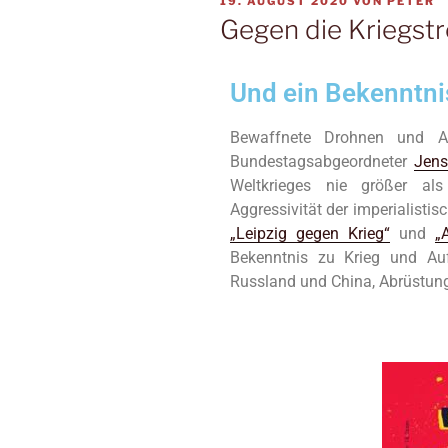
19. AUGUST 2020
VON
PETER
Gegen die Kriegstr
Und ein Bekenntn
Bewaffnete Drohnen und 
Bundestagsabgeordneter
Jen
Weltkrieges nie größer als
Aggressivität der imperialisti
„Leipzig gegen Krieg“
und
„
Bekenntnis zu Krieg und Auf
Russland und China, Abrüstun