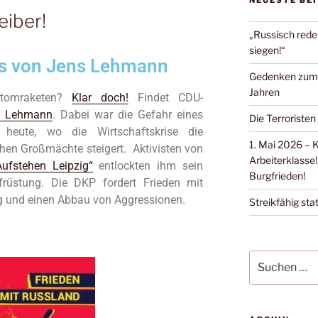
NEUESTE BE
eiber!
„Russisch rede
siegen!“
is von Jens Lehmann
Gedenken zum Ü
Jahren
Atomraketen?
Klar doch!
Findet CDU-
s Lehmann
. Dabei war die Gefahr eines
Die Terroristen
 heute, wo die Wirtschaftskrise die
1. Mai 2026 – 
schen Großmächte steigert. Aktivisten von
Arbeiterklasse!
Aufstehen Leipzig“
entlockten ihm sein
Burgfrieden!
rüstung. Die DKP fordert Frieden mit
g und einen Abbau von Aggressionen.
Streikfähig stat