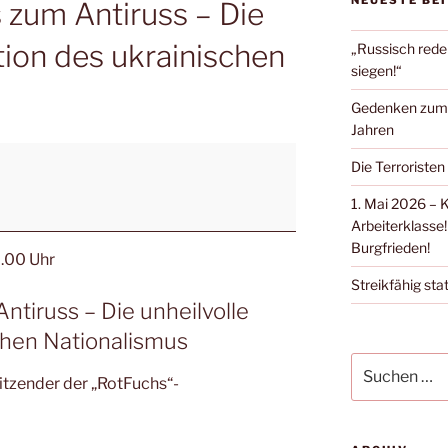
NEUESTE BE
zum Antiruss – Die
ition des ukrainischen
„Russisch rede
siegen!“
Gedenken zum Ü
Jahren
Die Terroristen
1. Mai 2026 – 
Arbeiterklasse!
Burgfrieden!
0.00 Uhr
Streikfähig stat
tiruss – Die unheilvolle
schen Nationalismus
itzender der „RotFuchs“-