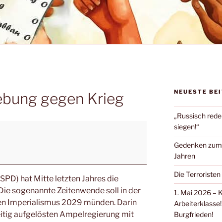
NEUESTE BE
ebung gegen Krieg
„Russisch rede
siegen!“
Gedenken zum Ü
Jahren
Die Terroristen
(SPD) hat Mitte letzten Jahres die
ie sogenannte Zeitenwende soll in der
1. Mai 2026 – 
hen Imperialismus 2029 münden. Darin
Arbeiterklasse!
zeitig aufgelösten Ampelregierung mit
Burgfrieden!