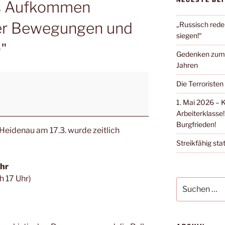
NEUESTE BE
s Aufkommen
her Bewegungen und
„Russisch rede
siegen!“
D"
Gedenken zum Ü
Jahren
Die Terroristen
1. Mai 2026 – 
Arbeiterklasse!
Burgfrieden!
Heidenau am 17.3. wurde zeitlich
Streikfähig stat
hr
h 17 Uhr)