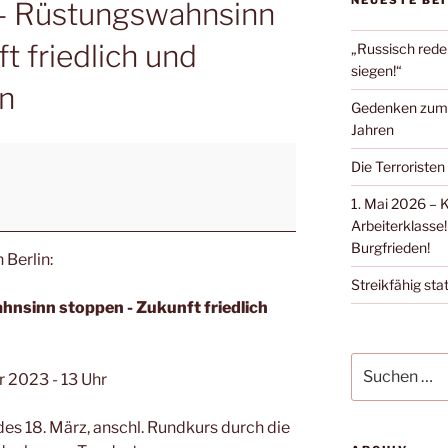
NEUESTE BE
 - Rüstungswahnsinn
t friedlich und
„Russisch rede
siegen!“
en
Gedenken zum Ü
Jahren
Die Terroristen
1. Mai 2026 – 
Arbeiterklasse!
Burgfrieden!
Berlin:
Streikfähig stat
hnsinn stoppen - Zukunft friedlich
 2023 - 13 Uhr
es 18. März, anschl. Rundkurs durch die