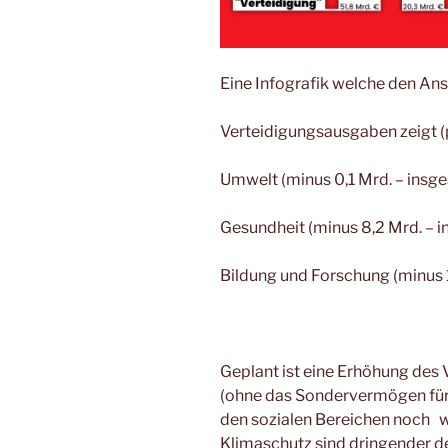
Eine Infografik welche den Ans
Verteidigungsausgaben zeigt (p
Umwelt (minus 0,1 Mrd. – insge
Gesundheit (minus 8,2 Mrd. – i
Bildung und Forschung (minus 1
Geplant ist eine Erhöhung des 
(ohne das Sondervermögen für d
den sozialen Bereichen noch w
Klimaschutz sind dringender den