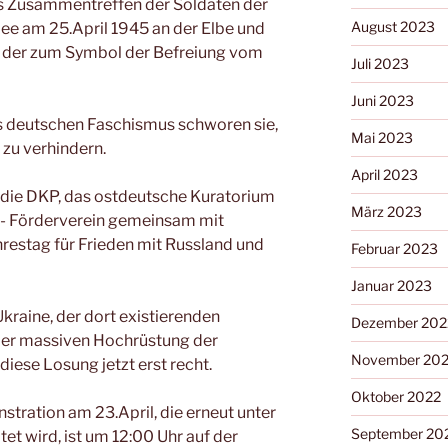
as Zusammentreffen der Soldaten der
August 2023
e am 25.April 1945 an der Elbe und
, der zum Symbol der Befreiung vom
Juli 2023
Juni 2023
s deutschen Faschismus schworen sie,
Mai 2023
 zu verhindern.
April 2023
 die DKP, das ostdeutsche Kuratorium
März 2023
“- Förderverein gemeinsam mit
restag für Frieden mit Russland und
Februar 2023
Januar 2023
kraine, der dort existierenden
Dezember 202
 der massiven Hochrüstung der
November 20
iese Losung jetzt erst recht.
Oktober 2022
tration am 23.April, die erneut unter
September 20
t wird, ist um 12:00 Uhr auf der